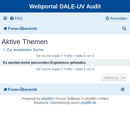
Webportal DALE-UV Audit
FAQ
Anmelden
S
Foren-Übersicht
u
Aktive Themen
c
Zur erweiterten Suche
h
Die Suche ergab 0 Treffer • Seite
1
von
1
e
Es wurden keine passenden Ergebnisse gefunden.
Die Suche ergab 0 Treffer • Seite
1
von
1
Gehe zu
Foren-Übersicht
Powered by
phpBB
® Forum Software © phpBB Limited
Deutsche Übersetzung durch
phpBB.de