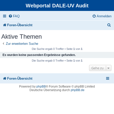
Webportal DALE-UV Audit
FAQ
Anmelden
S
Foren-Übersicht
u
Aktive Themen
c
Zur erweiterten Suche
h
Die Suche ergab 0 Treffer • Seite
1
von
1
e
Es wurden keine passenden Ergebnisse gefunden.
Die Suche ergab 0 Treffer • Seite
1
von
1
Gehe zu
Foren-Übersicht
Powered by
phpBB
® Forum Software © phpBB Limited
Deutsche Übersetzung durch
phpBB.de