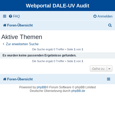
Webportal DALE-UV Audit
FAQ
Anmelden
S
Foren-Übersicht
u
Aktive Themen
c
Zur erweiterten Suche
h
Die Suche ergab 0 Treffer • Seite
1
von
1
e
Es wurden keine passenden Ergebnisse gefunden.
Die Suche ergab 0 Treffer • Seite
1
von
1
Gehe zu
Foren-Übersicht
Powered by
phpBB
® Forum Software © phpBB Limited
Deutsche Übersetzung durch
phpBB.de