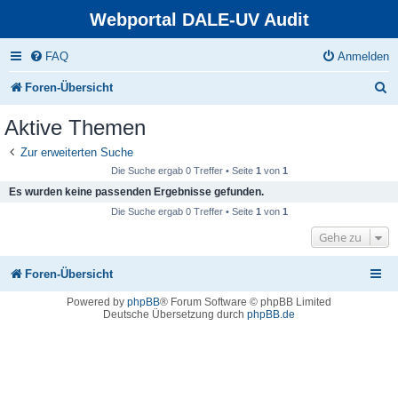
Webportal DALE-UV Audit
FAQ
Anmelden
S
Foren-Übersicht
u
Aktive Themen
c
Zur erweiterten Suche
h
Die Suche ergab 0 Treffer • Seite
1
von
1
e
Es wurden keine passenden Ergebnisse gefunden.
Die Suche ergab 0 Treffer • Seite
1
von
1
Gehe zu
Foren-Übersicht
Powered by
phpBB
® Forum Software © phpBB Limited
Deutsche Übersetzung durch
phpBB.de