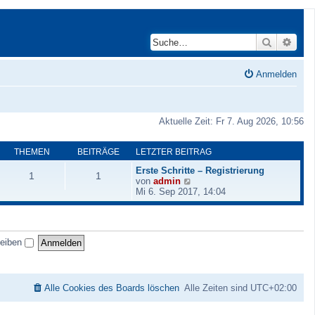
Suche
Erwei
Anmelden
Aktuelle Zeit: Fr 7. Aug 2026, 10:56
THEMEN
BEITRÄGE
LETZTER BEITRAG
Erste Schritte – Registrierung
1
1
N
von
admin
e
Mi 6. Sep 2017, 14:04
u
e
s
t
leiben
e
r
B
e
i
Alle Cookies des Boards löschen
Alle Zeiten sind
UTC+02:00
t
r