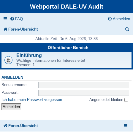
Webportal DALE-UV Audit
FAQ
Anmelden
S
Foren-Übersicht
u
Aktuelle Zeit: Do 6. Aug 2026, 13:36
c
Öffentlicher Bereich
h
Einführung
Wichtige Informationen für Interessierte!
e
Themen:
1
ANMELDEN
Benutzername:
Passwort:
Ich habe mein Passwort vergessen
Angemeldet bleiben
Foren-Übersicht