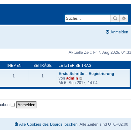
Suche
Erwei
Anmelden
Aktuelle Zeit: Fr 7. Aug 2026, 04:33
THEMEN
BEITRÄGE
LETZTER BEITRAG
Erste Schritte – Registrierung
1
1
N
von
admin
e
Mi 6. Sep 2017, 14:04
u
e
s
t
leiben
e
r
B
e
i
Alle Cookies des Boards löschen
Alle Zeiten sind
UTC+02:00
t
r