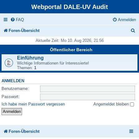
Webportal DALE-UV Audit
FAQ
Anmelden
S
Foren-Übersicht
u
Aktuelle Zeit: Mo 10. Aug 2026, 21:56
c
Öffentlicher Bereich
h
Einführung
Wichtige Informationen für Interessierte!
e
Themen:
1
ANMELDEN
Benutzername:
Passwort:
Ich habe mein Passwort vergessen
Angemeldet bleiben
Foren-Übersicht