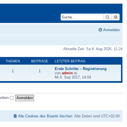
Suche
Erwei
Anmelden
Aktuelle Zeit: Sa 8. Aug 2026, 11:24
THEMEN
BEITRÄGE
LETZTER BEITRAG
Erste Schritte – Registrierung
1
1
N
von
admin
e
Mi 6. Sep 2017, 14:04
u
e
s
t
leiben
e
r
B
e
i
Alle Cookies des Boards löschen
Alle Zeiten sind
UTC+02:00
t
r