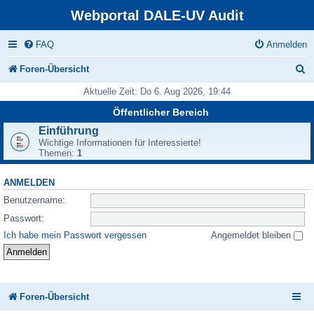
Webportal DALE-UV Audit
FAQ
Anmelden
S
Foren-Übersicht
u
Aktuelle Zeit: Do 6. Aug 2026, 19:44
c
Öffentlicher Bereich
h
Einführung
Wichtige Informationen für Interessierte!
e
Themen:
1
ANMELDEN
Benutzername:
Passwort:
Ich habe mein Passwort vergessen
Angemeldet bleiben
Foren-Übersicht