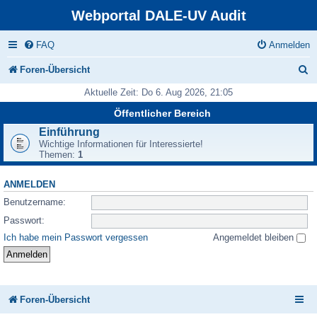
Webportal DALE-UV Audit
FAQ
Anmelden
S
Foren-Übersicht
u
Aktuelle Zeit: Do 6. Aug 2026, 21:05
c
Öffentlicher Bereich
h
Einführung
Wichtige Informationen für Interessierte!
e
Themen:
1
ANMELDEN
Benutzername:
Passwort:
Ich habe mein Passwort vergessen
Angemeldet bleiben
Foren-Übersicht