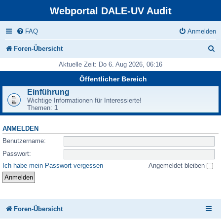
Webportal DALE-UV Audit
FAQ
Anmelden
S
Foren-Übersicht
u
Aktuelle Zeit: Do 6. Aug 2026, 06:16
c
Öffentlicher Bereich
h
Einführung
Wichtige Informationen für Interessierte!
e
Themen:
1
ANMELDEN
Benutzername:
Passwort:
Ich habe mein Passwort vergessen
Angemeldet bleiben
Foren-Übersicht