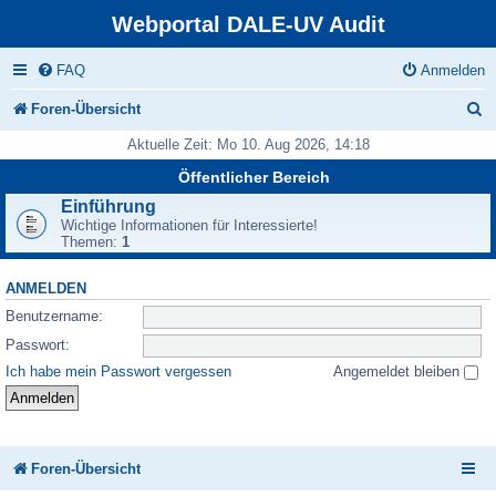
Webportal DALE-UV Audit
FAQ
Anmelden
S
Foren-Übersicht
u
Aktuelle Zeit: Mo 10. Aug 2026, 14:18
c
Öffentlicher Bereich
h
Einführung
Wichtige Informationen für Interessierte!
e
Themen:
1
ANMELDEN
Benutzername:
Passwort:
Ich habe mein Passwort vergessen
Angemeldet bleiben
Foren-Übersicht