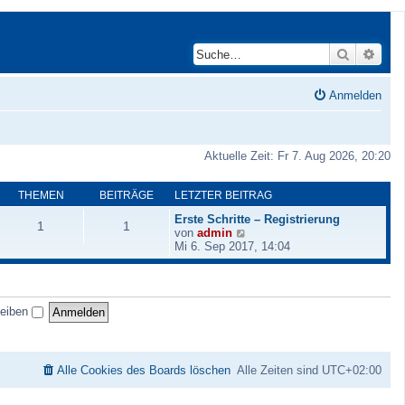
Suche
Erwei
Anmelden
Aktuelle Zeit: Fr 7. Aug 2026, 20:20
THEMEN
BEITRÄGE
LETZTER BEITRAG
Erste Schritte – Registrierung
1
1
N
von
admin
e
Mi 6. Sep 2017, 14:04
u
e
s
t
leiben
e
r
B
e
i
Alle Cookies des Boards löschen
Alle Zeiten sind
UTC+02:00
t
r