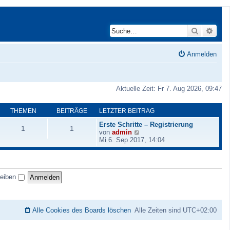
Suche
Erwei
Anmelden
Aktuelle Zeit: Fr 7. Aug 2026, 09:47
THEMEN
BEITRÄGE
LETZTER BEITRAG
Erste Schritte – Registrierung
1
1
N
von
admin
e
Mi 6. Sep 2017, 14:04
u
e
s
t
leiben
e
r
B
e
i
Alle Cookies des Boards löschen
Alle Zeiten sind
UTC+02:00
t
r