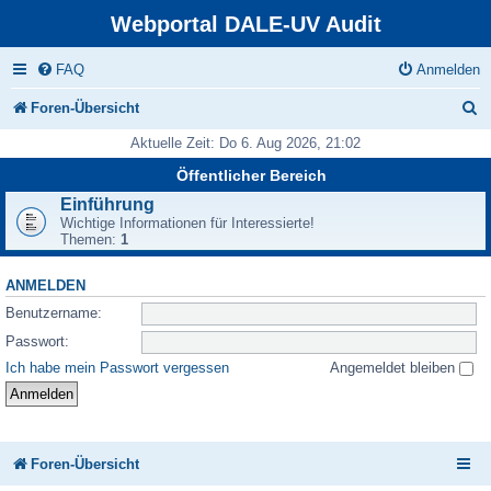
Webportal DALE-UV Audit
FAQ
Anmelden
S
Foren-Übersicht
u
Aktuelle Zeit: Do 6. Aug 2026, 21:02
c
Öffentlicher Bereich
h
Einführung
Wichtige Informationen für Interessierte!
e
Themen:
1
ANMELDEN
Benutzername:
Passwort:
Ich habe mein Passwort vergessen
Angemeldet bleiben
Foren-Übersicht