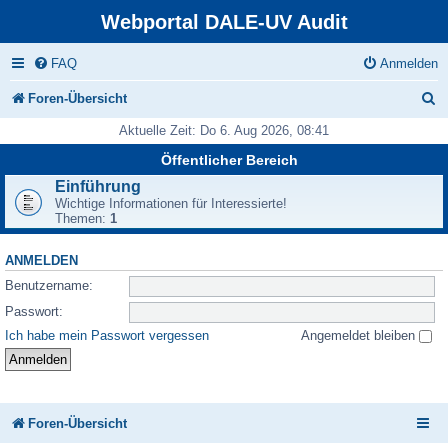
Webportal DALE-UV Audit
FAQ
Anmelden
S
Foren-Übersicht
u
Aktuelle Zeit: Do 6. Aug 2026, 08:41
c
Öffentlicher Bereich
h
Einführung
Wichtige Informationen für Interessierte!
e
Themen:
1
ANMELDEN
Benutzername:
Passwort:
Ich habe mein Passwort vergessen
Angemeldet bleiben
Foren-Übersicht