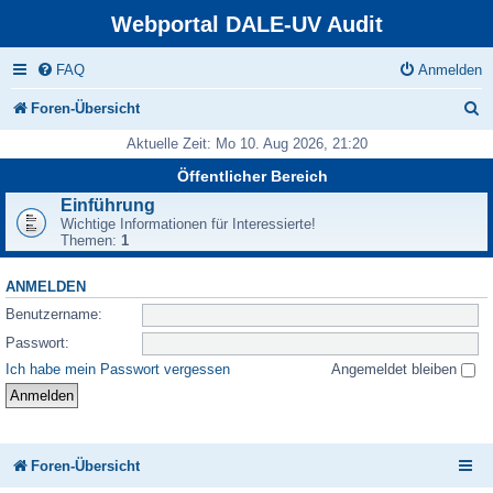
Webportal DALE-UV Audit
FAQ
Anmelden
S
Foren-Übersicht
u
Aktuelle Zeit: Mo 10. Aug 2026, 21:20
c
Öffentlicher Bereich
h
Einführung
Wichtige Informationen für Interessierte!
e
Themen:
1
ANMELDEN
Benutzername:
Passwort:
Ich habe mein Passwort vergessen
Angemeldet bleiben
Foren-Übersicht