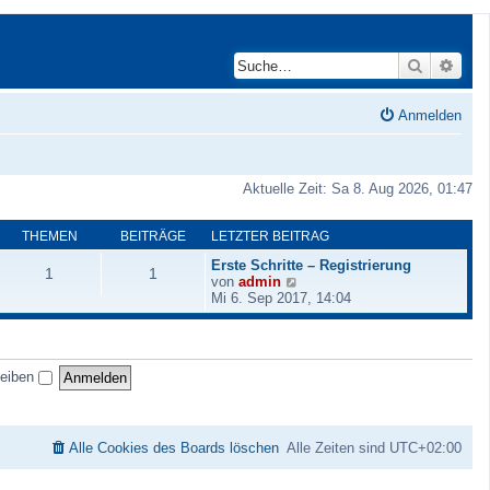
Suche
Erwei
Anmelden
Aktuelle Zeit: Sa 8. Aug 2026, 01:47
THEMEN
BEITRÄGE
LETZTER BEITRAG
Erste Schritte – Registrierung
1
1
N
von
admin
e
Mi 6. Sep 2017, 14:04
u
e
s
t
leiben
e
r
B
e
i
Alle Cookies des Boards löschen
Alle Zeiten sind
UTC+02:00
t
r