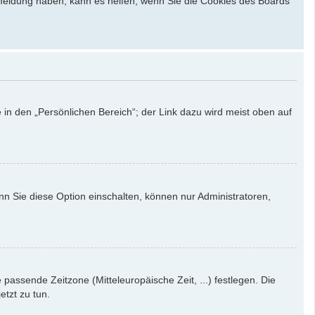
bmeldung haben, kann es helfen, wenn Sie die Cookies des Boards
 in den „Persönlichen Bereich“; der Link dazu wird meist oben auf
nn Sie diese Option einschalten, können nur Administratoren,
e passende Zeitzone (Mitteleuropäische Zeit, ...) festlegen. Die
etzt zu tun.