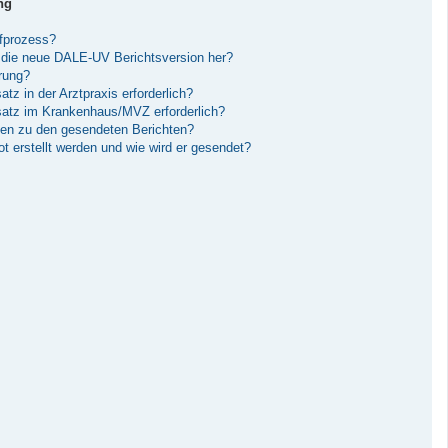
ng
ufprozess?
die neue DALE-UV Berichtsversion her?
erung?
tz in der Arztpraxis erforderlich?
nsatz im Krankenhaus/MVZ erforderlich?
gen zu den gesendeten Berichten?
 erstellt werden und wie wird er gesendet?