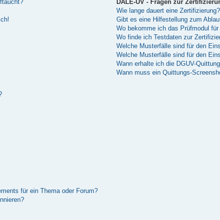
ftaucht?
DALE-UV - Fragen zur Zertifizieru
Wie lange dauert eine Zertifizierung?
sch!
Gibt es eine Hilfestellung zum Abla
Wo bekomme ich das Prüfmodul für 
Wo finde ich Testdaten zur Zertifizi
Welche Musterfälle sind für den Einsa
Welche Musterfälle sind für den Ei
Wann erhalte ich die DGUV-Quittun
Wann muss ein Quittungs-Screenshot
?
ements für ein Thema oder Forum?
nnieren?