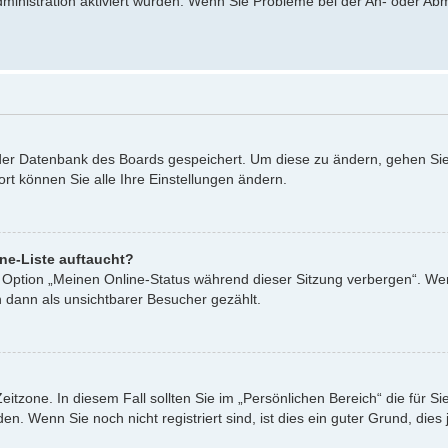
dministration aktiviert wurden. Wenn Sie Probleme bei der An- oder A
n der Datenbank des Boards gespeichert. Um diese zu ändern, gehen Sie
rt können Sie alle Ihre Einstellungen ändern.
ne-Liste auftaucht?
ne Option „Meinen Online-Status während dieser Sitzung verbergen“. We
 dann als unsichtbarer Besucher gezählt.
eitzone. In diesem Fall sollten Sie im „Persönlichen Bereich“ die für Si
. Wenn Sie noch nicht registriert sind, ist dies ein guter Grund, dies j