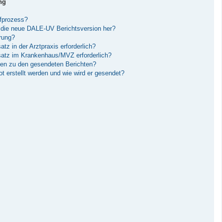
ng
ufprozess?
die neue DALE-UV Berichtsversion her?
erung?
tz in der Arztpraxis erforderlich?
nsatz im Krankenhaus/MVZ erforderlich?
gen zu den gesendeten Berichten?
 erstellt werden und wie wird er gesendet?