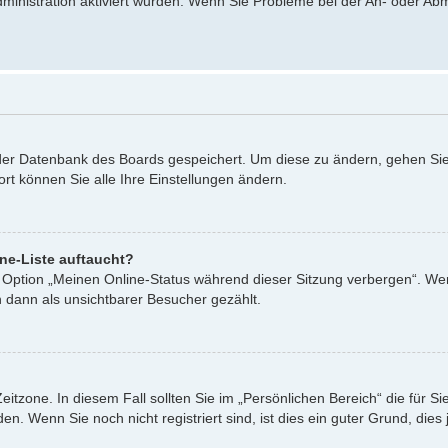
dministration aktiviert wurden. Wenn Sie Probleme bei der An- oder A
n der Datenbank des Boards gespeichert. Um diese zu ändern, gehen Sie
rt können Sie alle Ihre Einstellungen ändern.
ne-Liste auftaucht?
ne Option „Meinen Online-Status während dieser Sitzung verbergen“. We
 dann als unsichtbarer Besucher gezählt.
eitzone. In diesem Fall sollten Sie im „Persönlichen Bereich“ die für Si
. Wenn Sie noch nicht registriert sind, ist dies ein guter Grund, dies j