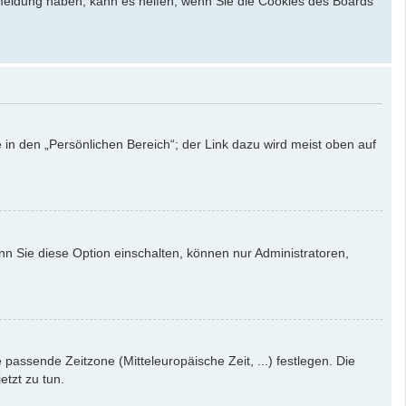
bmeldung haben, kann es helfen, wenn Sie die Cookies des Boards
 in den „Persönlichen Bereich“; der Link dazu wird meist oben auf
nn Sie diese Option einschalten, können nur Administratoren,
e passende Zeitzone (Mitteleuropäische Zeit, ...) festlegen. Die
etzt zu tun.