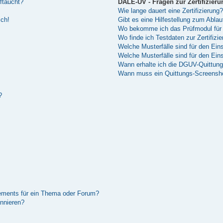
ftaucht?
DALE-UV - Fragen zur Zertifizieru
Wie lange dauert eine Zertifizierung?
sch!
Gibt es eine Hilfestellung zum Abla
Wo bekomme ich das Prüfmodul für 
Wo finde ich Testdaten zur Zertifizi
Welche Musterfälle sind für den Einsa
Welche Musterfälle sind für den Ei
Wann erhalte ich die DGUV-Quittun
Wann muss ein Quittungs-Screenshot
?
ements für ein Thema oder Forum?
nnieren?