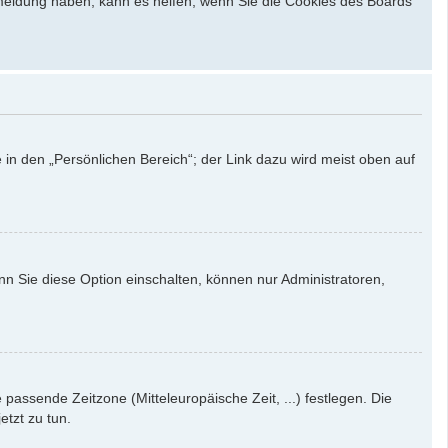
bmeldung haben, kann es helfen, wenn Sie die Cookies des Boards
 in den „Persönlichen Bereich“; der Link dazu wird meist oben auf
nn Sie diese Option einschalten, können nur Administratoren,
e passende Zeitzone (Mitteleuropäische Zeit, ...) festlegen. Die
etzt zu tun.