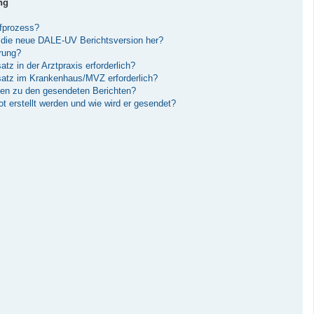
ng
ufprozess?
die neue DALE-UV Berichtsversion her?
erung?
tz in der Arztpraxis erforderlich?
nsatz im Krankenhaus/MVZ erforderlich?
gen zu den gesendeten Berichten?
 erstellt werden und wie wird er gesendet?