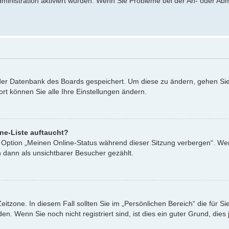
dministration aktiviert wurden. Wenn Sie Probleme bei der An- oder A
n der Datenbank des Boards gespeichert. Um diese zu ändern, gehen Sie
rt können Sie alle Ihre Einstellungen ändern.
ne-Liste auftaucht?
ne Option „Meinen Online-Status während dieser Sitzung verbergen“. We
 dann als unsichtbarer Besucher gezählt.
eitzone. In diesem Fall sollten Sie im „Persönlichen Bereich“ die für Si
. Wenn Sie noch nicht registriert sind, ist dies ein guter Grund, dies j