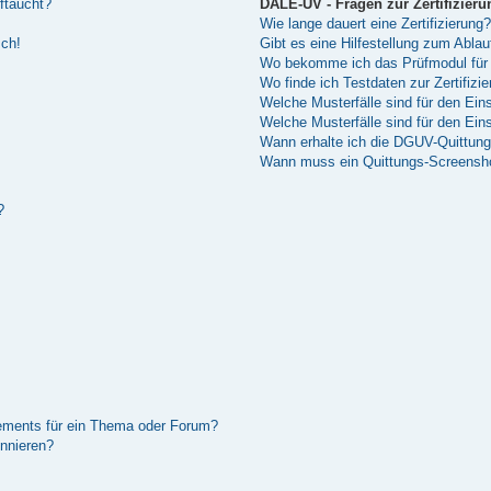
ftaucht?
DALE-UV - Fragen zur Zertifizieru
Wie lange dauert eine Zertifizierung?
sch!
Gibt es eine Hilfestellung zum Abla
Wo bekomme ich das Prüfmodul für 
Wo finde ich Testdaten zur Zertifizi
Welche Musterfälle sind für den Einsa
Welche Musterfälle sind für den Ei
Wann erhalte ich die DGUV-Quittun
Wann muss ein Quittungs-Screenshot
?
ements für ein Thema oder Forum?
nnieren?