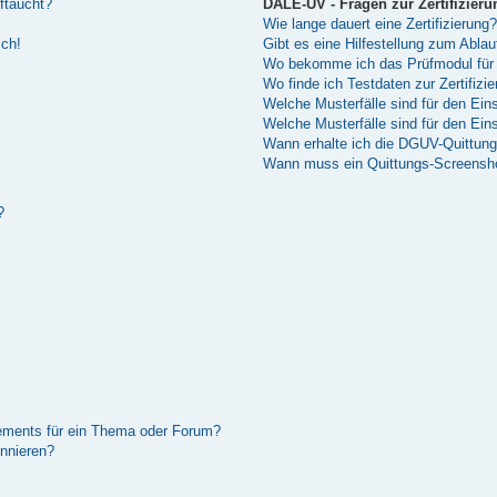
ftaucht?
DALE-UV - Fragen zur Zertifizieru
Wie lange dauert eine Zertifizierung?
sch!
Gibt es eine Hilfestellung zum Abla
Wo bekomme ich das Prüfmodul für 
Wo finde ich Testdaten zur Zertifizi
Welche Musterfälle sind für den Einsa
Welche Musterfälle sind für den Ei
Wann erhalte ich die DGUV-Quittun
Wann muss ein Quittungs-Screenshot
?
ements für ein Thema oder Forum?
nnieren?