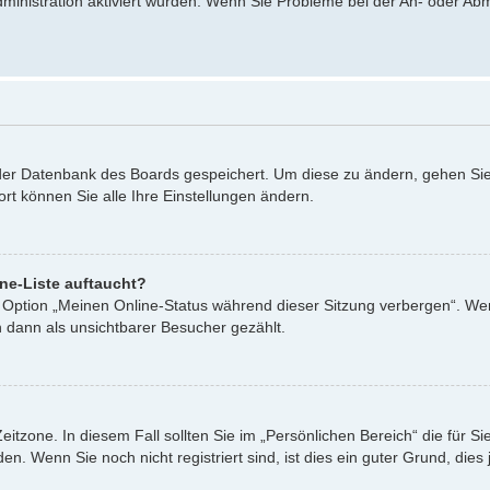
dministration aktiviert wurden. Wenn Sie Probleme bei der An- oder A
n der Datenbank des Boards gespeichert. Um diese zu ändern, gehen Sie
rt können Sie alle Ihre Einstellungen ändern.
ne-Liste auftaucht?
ne Option „Meinen Online-Status während dieser Sitzung verbergen“. We
 dann als unsichtbarer Besucher gezählt.
eitzone. In diesem Fall sollten Sie im „Persönlichen Bereich“ die für Si
. Wenn Sie noch nicht registriert sind, ist dies ein guter Grund, dies j