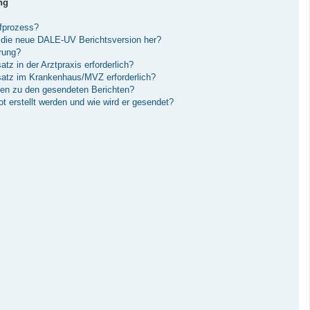
ng
ufprozess?
die neue DALE-UV Berichtsversion her?
erung?
tz in der Arztpraxis erforderlich?
nsatz im Krankenhaus/MVZ erforderlich?
gen zu den gesendeten Berichten?
 erstellt werden und wie wird er gesendet?