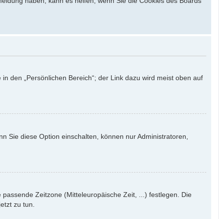
bmeldung haben, kann es helfen, wenn Sie die Cookies des Boards
 in den „Persönlichen Bereich“; der Link dazu wird meist oben auf
nn Sie diese Option einschalten, können nur Administratoren,
e passende Zeitzone (Mitteleuropäische Zeit, ...) festlegen. Die
etzt zu tun.