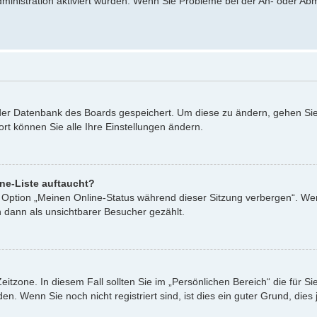
dministration aktiviert wurden. Wenn Sie Probleme bei der An- oder A
n der Datenbank des Boards gespeichert. Um diese zu ändern, gehen Sie
rt können Sie alle Ihre Einstellungen ändern.
ne-Liste auftaucht?
ne Option „Meinen Online-Status während dieser Sitzung verbergen“. We
 dann als unsichtbarer Besucher gezählt.
eitzone. In diesem Fall sollten Sie im „Persönlichen Bereich“ die für Si
. Wenn Sie noch nicht registriert sind, ist dies ein guter Grund, dies j