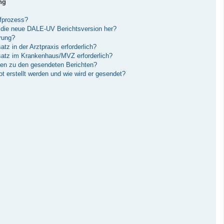
ng
ufprozess?
die neue DALE-UV Berichtsversion her?
erung?
tz in der Arztpraxis erforderlich?
nsatz im Krankenhaus/MVZ erforderlich?
gen zu den gesendeten Berichten?
 erstellt werden und wie wird er gesendet?