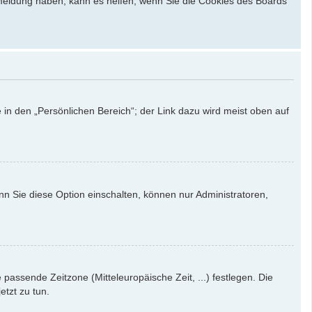
bmeldung haben, kann es helfen, wenn Sie die Cookies des Boards
 in den „Persönlichen Bereich“; der Link dazu wird meist oben auf
nn Sie diese Option einschalten, können nur Administratoren,
e passende Zeitzone (Mitteleuropäische Zeit, ...) festlegen. Die
etzt zu tun.