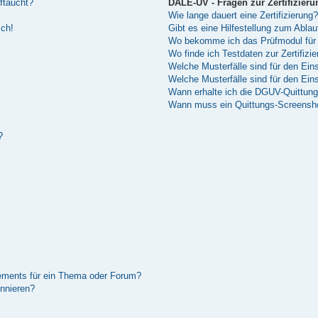
ftaucht?
DALE-UV - Fragen zur Zertifizieru
Wie lange dauert eine Zertifizierung?
sch!
Gibt es eine Hilfestellung zum Abla
Wo bekomme ich das Prüfmodul für 
Wo finde ich Testdaten zur Zertifizi
Welche Musterfälle sind für den Einsa
Welche Musterfälle sind für den Ei
Wann erhalte ich die DGUV-Quittun
Wann muss ein Quittungs-Screenshot
?
ements für ein Thema oder Forum?
nnieren?