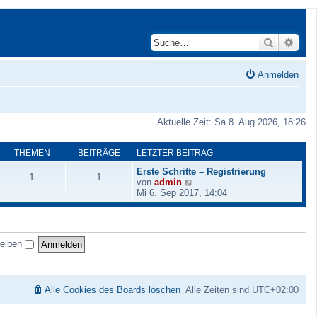
Suche
Erwei
Anmelden
Aktuelle Zeit: Sa 8. Aug 2026, 18:26
THEMEN
BEITRÄGE
LETZTER BEITRAG
Erste Schritte – Registrierung
1
1
N
von
admin
e
Mi 6. Sep 2017, 14:04
u
e
s
t
leiben
e
r
B
e
i
Alle Cookies des Boards löschen
Alle Zeiten sind
UTC+02:00
t
r